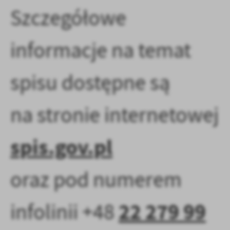
Szczegółowe
informacje na temat
spisu dostępne są
na stronie internetowej
spis.gov.pl
oraz pod numerem
22 279 99
infolinii +48