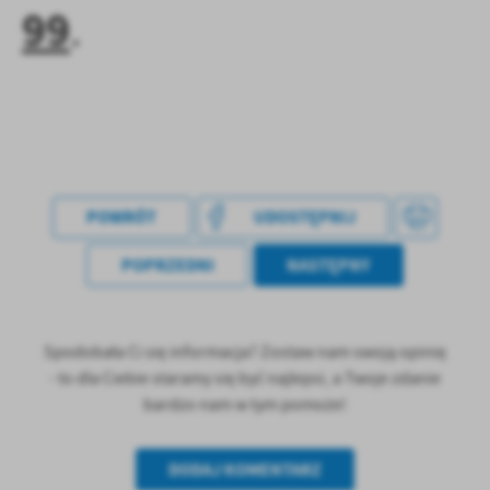
99
.
POWRÓT
UDOSTĘPNIJ
POPRZEDNI
NASTĘPNY
Spodobała Ci się informacja? Zostaw nam swoją opinię
- to dla Ciebie staramy się być najlepsi, a Twoje zdanie
bardzo nam w tym pomoże!
DODAJ KOMENTARZ