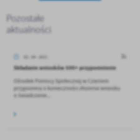
Pozostałe
aktualności
02 - 04 - 2021
Składanie wniosków 500+ przypomnienie
Ośrodek Pomocy Społecznej w Czarnem
przypomina o konieczności złożenia wniosku
o świadczenie...