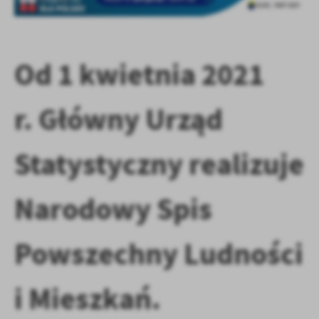
Firmy te działają w charakterze pośredników prezentujących nasze
treści w postaci wiadomości, ofert, komunikatów mediów
społecznościowych.
Od 1 kwietnia 2021
r. Główny Urząd
Statystyczny realizuje
Narodowy Spis
Powszechny Ludności
i Mieszkań.