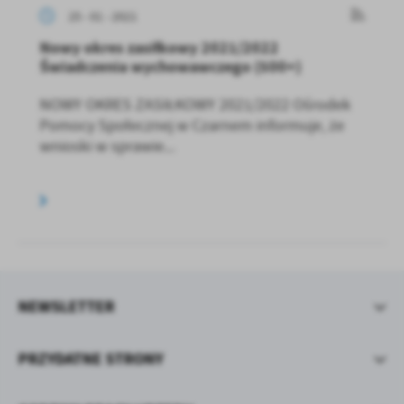
25 - 01 - 2021
Nowy okres zasiłkowy 2021/2022
Świadczenia wychowawczego (500+)
NOWY OKRES ZASIŁKOWY 2021/2022 Ośrodek
Pomocy Społecznej w Czarnem informuje, że
wnioski w sprawie...
NEWSLETTER
PRZYDATNE STRONY