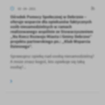
02 - 04 - 2021
Ośrodek Pomocy Społecznej w Debrznie –
oferuje wsparcie dla opiekunów faktycznych
osób niesamodzielnych w ramach
realizowanego wspólnie ze Stowarzyszeniem
„Na Rzecz Rozwoju Miasta i Gminy Debrzno”
projektu partnerskiego pn.: „Klub Wsparcia
Dziennego”.
Sprawujesz opiekę nad osobą niesamodzielną?
A może znasz kogoś, kto opiekuje się taką
osobą?...