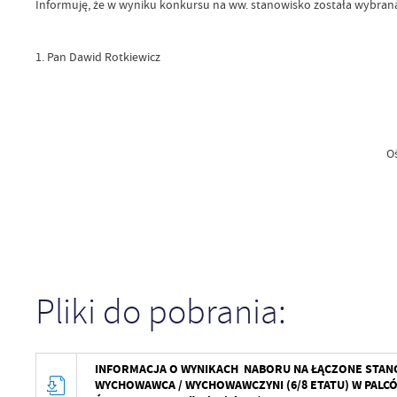
Informuję, że w wyniku konkursu na ww. stanowisko została wybran
1. Pan Dawid Rotkiewicz
Kierow
Ośrodka Pomocy Spo
w Czan
Alina Sto
Pliki do pobrania:
INFORMACJA O WYNIKACH NABORU NA ŁĄCZONE STANOW
WYCHOWAWCA / WYCHOWAWCZYNI (6/8 ETATU) W PALC