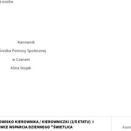
a osoba:
nik
łecznej
em
jak
ISKO KIEROWNIKA / KIEROWNICZKI (2/8 ETATU) I
ÓWCE WSPARCIA DZIENNEGO "ŚWIETLICA
Form