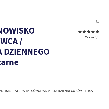
ANOWISKO
Ocena 0/5
AWCA /
A DZIENNEGO
zarne
I (6/8 ETATU) W PALCÓWCE WSPARCIA DZIENNEGO "ŚWIETLICA